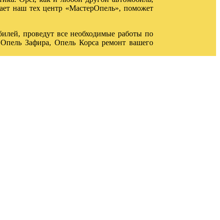
дает наш тех центр «МастерОпель», поможет
илей, проведут все необходимые работы по
 Опель Зафира, Опель Корса ремонт вашего