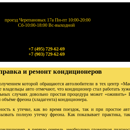
проезд Черепановых 17а Пн-пт 10:00-20:00
Сб-10:00-18:00 Вc-выходной
+7 (495) 729-62-69
+7 (903) 729-62-69
правка и ремонт кондиционеров
получением которой обращаются автолюбители в тех центр «Ма
 владельцы авто отмечают, что кондиционер стал работать хуж
льных случаях довольно простая процедура может «оживить» 
 объёме фреона (хладагента) кондиционера.
ность к утечке, как во время поездок, так и при простое ав
ызвать полную утечку фреона. Как показывает практика, та
кондиционер, в первую очередь, необходима грамотная диагнос