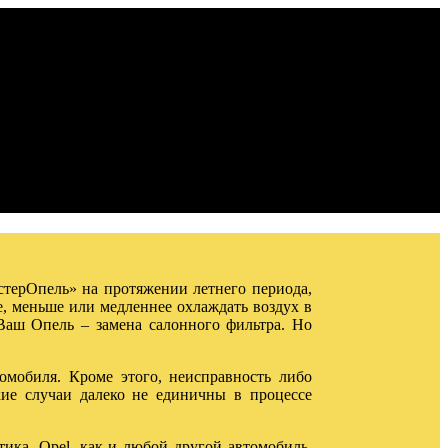
стерОпель» на протяжении летнего периода,
е, меньше или медленнее охлаждать воздух в
Ваш Опель – замена салонного фильтра. Но
томобиля. Кроме этого, неисправность либо
кие случаи далеко не единичны в процессе
тика. Opel, как и любой другой автомобиль,